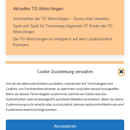
Aktuelles TG Welschingen
Sommerfest der TG Welschingen – Sonne statt Unwetter
Spiel und Spaß für Turnzwerge begeistert 27 Kinder der TG
Welschingen
Die TG Welschingen ist erfolgreich auf dem Landesturnfest
Konstanz
Kontaktdaten
Cookie-Zustimmung verwalten
Geschäftsstelle – TG Welschingen e.V.
Um dir ein optimales Erlebnis zu bieten, verwenden wir Technologien wie
Dorfstraße 11
Cookies, um Geräteinformationen zu speichern und/oder darauf zuzugreifen.
78234 Engen-Welschingen
Wenn du diesen Technologien zustimmst, können wir Daten wie das
Tel.: 07733 504717 (AB)
Surfverhalten oder eindeutige IDs auf dieser Website verarbeiten. Wenn du deine
Fax: 07733 504722
Zustimmung nicht erteilst oder zurückziehst, können bestimmte Merkmale und
Funktionen beeinträchtigt werden.
tgwelschingen@hegaudata.de
Öffnungszeiten:
Donnerstag 18 – 19 Uhr
Akzeptieren