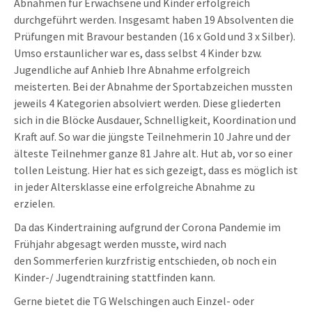
Abnahmen für Erwachsene und Kinder erfolgreich
durchgeführt werden. Insgesamt haben 19 Absolventen die
Prüfungen mit Bravour bestanden (16 x Gold und 3 x Silber).
Umso erstaunlicher war es, dass selbst 4 Kinder bzw.
Jugendliche auf Anhieb Ihre Abnahme erfolgreich
meisterten. Bei der Abnahme der Sportabzeichen mussten
jeweils 4 Kategorien absolviert werden. Diese gliederten
sich in die Blöcke Ausdauer, Schnelligkeit, Koordination und
Kraft auf. So war die jüngste Teilnehmerin 10 Jahre und der
älteste Teilnehmer ganze 81 Jahre alt. Hut ab, vor so einer
tollen Leistung. Hier hat es sich gezeigt, dass es möglich ist
in jeder Altersklasse eine erfolgreiche Abnahme zu
erzielen.
Da das Kindertraining aufgrund der Corona Pandemie im
Frühjahr abgesagt werden musste, wird nach
den Sommerferien kurzfristig entschieden, ob noch ein
Kinder-/ Jugendtraining stattfinden kann.
Gerne bietet die TG Welschingen auch Einzel- oder