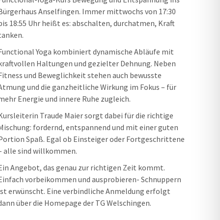
Bürgerhaus Anselfingen. Immer mittwochs von 17:30
bis 18:55 Uhr heißt es: abschalten, durchatmen, Kraft
tanken.
Functional Yoga kombiniert dynamische Abläufe mit
kraftvollen Haltungen und gezielter Dehnung. Neben
Fitness und Beweglichkeit stehen auch bewusste
Atmung und die ganzheitliche Wirkung im Fokus – für
mehr Energie und innere Ruhe zugleich.
Kursleiterin Traude Maier sorgt dabei für die richtige
Mischung: fordernd, entspannend und mit einer guten
Portion Spaß. Egal ob Einsteiger oder Fortgeschrittene
– alle sind willkommen.
Ein Angebot, das genau zur richtigen Zeit kommt.
Einfach vorbeikommen und ausprobieren- Schnuppern
ist erwünscht. Eine verbindliche Anmeldung erfolgt
dann über die Homepage der TG Welschingen.