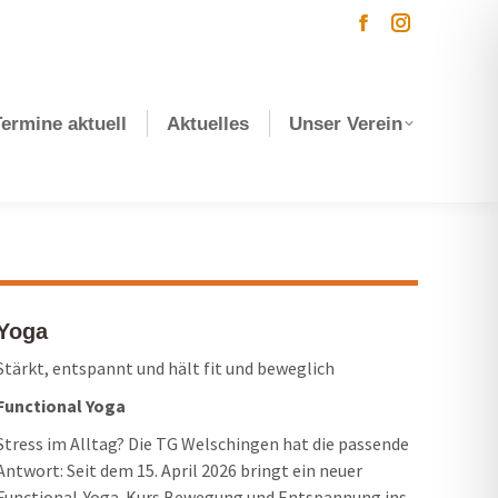
Facebook
Instagram
page
page
opens
opens
Termine aktuell
Aktuelles
Unser Verein
in
in
new
new
window
window
Yoga
Stärkt, entspannt und hält fit und beweglich
Functional Yoga
Stress im Alltag? Die TG Welschingen hat die passende
Antwort: Seit dem 15. April 2026 bringt ein neuer
Functional-Yoga-Kurs Bewegung und Entspannung ins