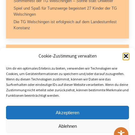
Sommerfest der TG Welschingen – Sonne statt Unwetter
Spiel und Spaß für Turnzwerge begeistert 27 Kinder der TG
Welschingen
Die TG Welschingen ist erfolgreich auf dem Landesturnfest
Konstanz
Kontaktdaten
Cookie-Zustimmung verwalten
Geschäftsstelle – TG Welschingen e.V.
Um dir ein optimales Erlebnis zu bieten, verwenden wir Technologien wie
Dorfstraße 11
Cookies, um Geräteinformationen zu speichern und/oder darauf zuzugreifen.
78234 Engen-Welschingen
Wenn du diesen Technologien zustimmst, können wir Daten wie das
Tel.: 07733 504717 (AB)
Surfverhalten oder eindeutige IDs auf dieser Website verarbeiten. Wenn du deine
Fax: 07733 504722
Zustimmung nicht erteilst oder zurückziehst, können bestimmte Merkmale und
Funktionen beeinträchtigt werden.
tgwelschingen@hegaudata.de
Öffnungszeiten:
Donnerstag 18 – 19 Uhr
Akzeptieren
Ablehnen