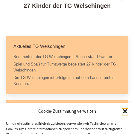
Nächster
27 Kinder der TG Welschingen
Beitrag:
Aktuelles TG Welschingen
Sommerfest der TG Welschingen – Sonne statt Unwetter
Spiel und Spaß für Turnzwerge begeistert 27 Kinder der TG
Welschingen
Die TG Welschingen ist erfolgreich auf dem Landesturnfest
Konstanz
Kontaktdaten
Cookie-Zustimmung verwalten
Geschäftsstelle – TG Welschingen e.V.
Um dir ein optimales Erlebnis zu bieten, verwenden wir Technologien wie
Dorfstraße 11
Cookies, um Geräteinformationen zu speichern und/oder darauf zuzugreifen.
78234 Engen-Welschingen