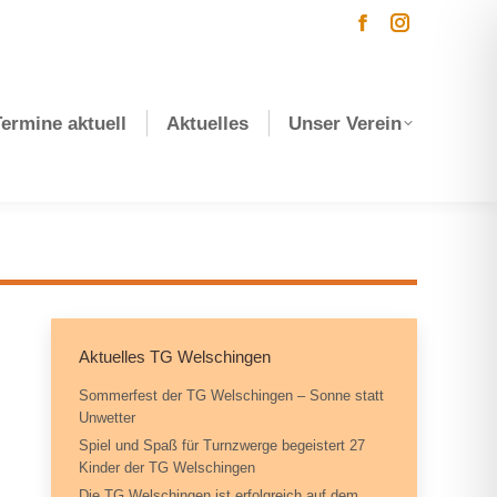
Facebook
Instagram
page
page
opens
opens
Termine aktuell
Aktuelles
Unser Verein
in
in
new
new
window
window
Aktuelles TG Welschingen
Sommerfest der TG Welschingen – Sonne statt
Unwetter
Spiel und Spaß für Turnzwerge begeistert 27
Kinder der TG Welschingen
Die TG Welschingen ist erfolgreich auf dem