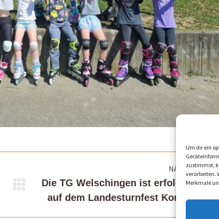
Um dir ein op
Geräteinform
zustimmst, kö
NÄCHSTES
verarbeiten.
Die TG Welschingen ist erfolgreich
Merkmale und
Nächster
auf dem Landesturnfest Konstanz
Beitrag: