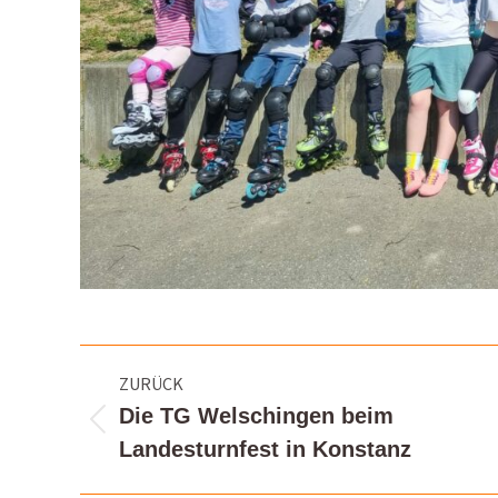
Kommentarnavigation
ZURÜCK
Die TG Welschingen beim
Vorheriger
Landesturnfest in Konstanz
Beitrag: