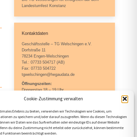
Landesturnfest Konstanz
Kontaktdaten
Geschäftsstelle – TG Welschingen e.V.
Dorfstraße 11
78234 Engen-Welschingen
Tel.: 07733 504717 (AB)
Fax: 07733 504722
tgwelschingen@hegaudata.de
Öffnungszeiten:
Donnerstag 18 – 19 Uhr
Cookie-Zustimmung verwalten
timales Erlebnis zu bieten, verwenden wir Technologien wie Cookies, um
ntakt
ationen zu speichern und/oder darauf zuzugreifen. Wenn du diesen Technologien
nnen wir Daten wie das Surfverhalten oder eindeutige IDs auf dieser Website
 Wenn du deine Zustimmung nicht erteilst oder zurückziehst, können bestimmte
 Funktionen beeinträchtigt werden.