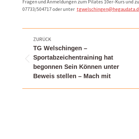
Fragen und Anmeldungen zum Pilates 10er-Kurs und zu
07733/504717 oder unter
tgwelschingen@hegaudata.d
Kommentarnavigation
ZURÜCK
TG Welschingen –
Sportabzeichentraining hat
Vorheriger
begonnen Sein Können unter
Beitrag:
Beweis stellen – Mach mit