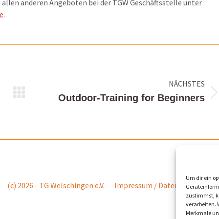
 allen anderen Angeboten bei der TGW Geschäftsstelle unter
e
.
NÄCHSTES
Nächster
Outdoor-Training for Beginners
Beitrag:
Um dir ein op
(c) 2026 - TG Welschingen e.V.
Impressum / Datenschutz
Ko
Geräteinform
zustimmst, kö
verarbeiten.
Merkmale und