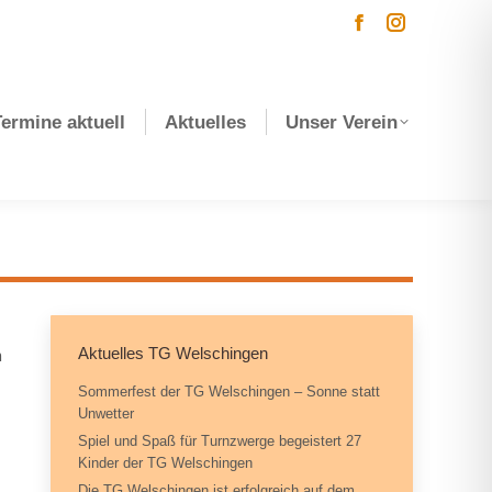
Facebook
Instagram
page
page
opens
opens
Termine aktuell
Aktuelles
Unser Verein
in
in
new
new
window
window
n
Aktuelles TG Welschingen
Sommerfest der TG Welschingen – Sonne statt
Unwetter
Spiel und Spaß für Turnzwerge begeistert 27
Kinder der TG Welschingen
Die TG Welschingen ist erfolgreich auf dem