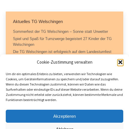
Aktuelles TG Welschingen
Sommerfest der TG Welschingen – Sonne statt Unwetter
Spiel und Spaß für Turnzwerge begeistert 27 Kinder der TG
Welschingen
Die TG Welschingen ist erfolgreich auf dem Landesturnfest
Konstanz
Cookie-Zustimmung verwalten
Um dir ein optimales Erlebnis zu bieten, verwenden wir Technologien wie
Cookies, um Geräteinformationen zu speichern und/oder darauf zuzugreifen.
Kontaktdaten
Wenn du diesen Technologien zustimmst, können wir Daten wie das
Surfverhalten oder eindeutige IDs auf dieser Website verarbeiten. Wenn du deine
Geschäftsstelle – TG Welschingen e.V.
Zustimmung nicht erteilst oder zurückziehst, können bestimmte Merkmale und
Dorfstraße 11
Funktionen beeinträchtigt werden.
78234 Engen-Welschingen
Tel.: 07733 504717 (AB)
Akzeptieren
Fax: 07733 504722
tgwelschingen@hegaudata.de