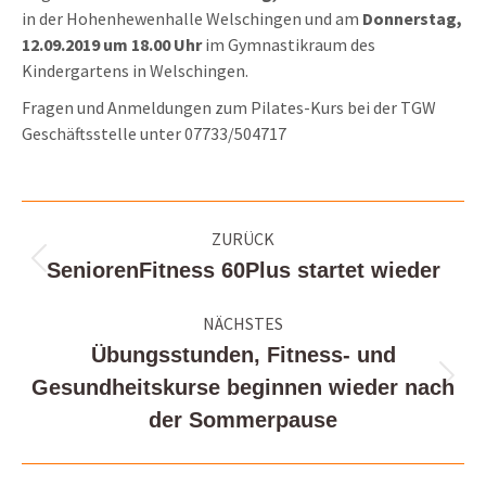
in der Hohenhewenhalle Welschingen und am
Donnerstag,
12.09.2019 um 18.00 Uhr
im Gymnastikraum des
Kindergartens in Welschingen.
Fragen und Anmeldungen zum Pilates-Kurs bei der TGW
Geschäftsstelle unter 07733/504717
Kommentarnavigation
ZURÜCK
SeniorenFitness 60Plus startet wieder
Vorheriger
Beitrag:
NÄCHSTES
Übungsstunden, Fitness- und
Gesundheitskurse beginnen wieder nach
Nächster
Beitrag:
der Sommerpause