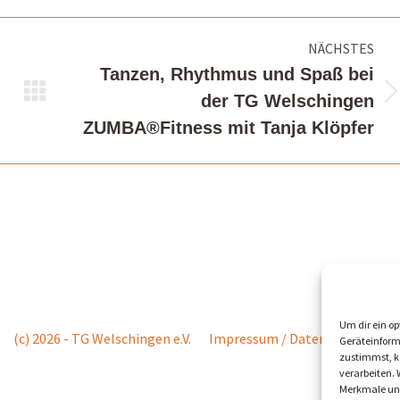
NÄCHSTES
Tanzen, Rhythmus und Spaß bei
Nächster
der TG Welschingen
Beitrag:
ZUMBA®Fitness mit Tanja Klöpfer
Um dir ein op
(c) 2026 - TG Welschingen e.V.
Impressum / Datenschutz
Ko
Geräteinform
zustimmst, kö
verarbeiten.
Merkmale und