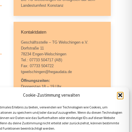
Landesturnfest Konstanz
Kontaktdaten
Geschäftsstelle – TG Welschingen e.V.
Dorfstraße 11
78234 Engen-Welschingen
Tel.: 07733 504717 (AB)
Fax: 07733 504722
tgwelschingen@hegaudata.de
Öffnungszeiten:
Donnerstag 18 – 19 Uhr
Cookie-Zustimmung verwalten
timales Erlebnis zu bieten, verwenden wir Technologien wie Cookies, um
ntakt
ationen zu speichern und/oder darauf zuzugreifen. Wenn du diesen Technologien
nnen wir Daten wie das Surfverhalten oder eindeutige IDs auf dieser Website
 Wenn du deine Zustimmung nicht erteilst oder zurückziehst, können bestimmte
 Funktionen beeinträchtigt werden.