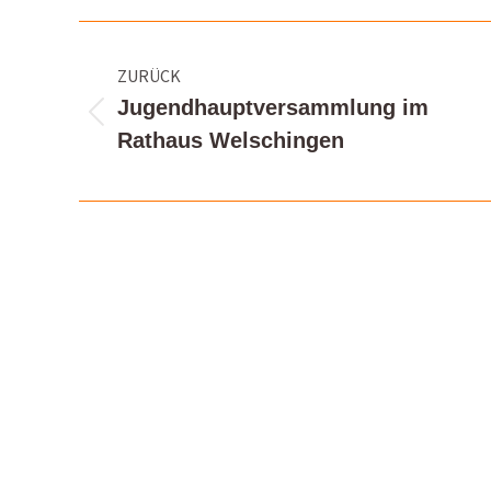
Kommentarnavigation
ZURÜCK
Jugendhauptversammlung im
Vorheriger
Rathaus Welschingen
Beitrag: