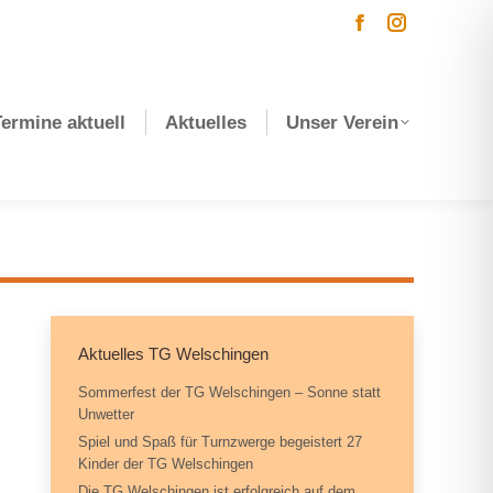
Facebook
Instagram
page
page
opens
opens
Termine aktuell
Aktuelles
Unser Verein
in
in
new
new
window
window
Aktuelles TG Welschingen
Sommerfest der TG Welschingen – Sonne statt
Unwetter
Spiel und Spaß für Turnzwerge begeistert 27
Kinder der TG Welschingen
Die TG Welschingen ist erfolgreich auf dem