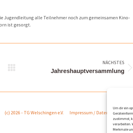
ädt die Jugendleitung alle Teilnehmer noch zum gemeinsamen Kino-
rn ist gesorgt.
NÄCHSTES
Nächster
Jahreshauptversammlung
Beitrag:
Um dir ein op
(c) 2026 - TG Welschingen e.V.
Impressum / Datenschutz
Ko
Geräteinform
zustimmst, kö
verarbeiten.
Merkmale und