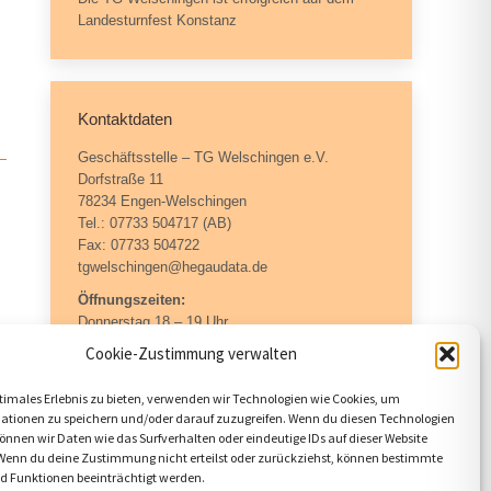
Landesturnfest Konstanz
Kontaktdaten
Geschäftsstelle – TG Welschingen e.V.
Dorfstraße 11
78234 Engen-Welschingen
Tel.: 07733 504717 (AB)
Fax: 07733 504722
tgwelschingen@hegaudata.de
Öffnungszeiten:
Donnerstag 18 – 19 Uhr
Cookie-Zustimmung verwalten
timales Erlebnis zu bieten, verwenden wir Technologien wie Cookies, um
ntakt
ationen zu speichern und/oder darauf zuzugreifen. Wenn du diesen Technologien
nnen wir Daten wie das Surfverhalten oder eindeutige IDs auf dieser Website
 Wenn du deine Zustimmung nicht erteilst oder zurückziehst, können bestimmte
 Funktionen beeinträchtigt werden.