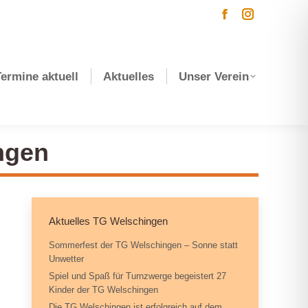
Facebook
Instagram
page
page
opens
opens
Termine aktuell
Aktuelles
Unser Verein
in
in
new
new
window
window
ngen
Aktuelles TG Welschingen
Sommerfest der TG Welschingen – Sonne statt
Unwetter
Spiel und Spaß für Turnzwerge begeistert 27
Kinder der TG Welschingen
Die TG Welschingen ist erfolgreich auf dem