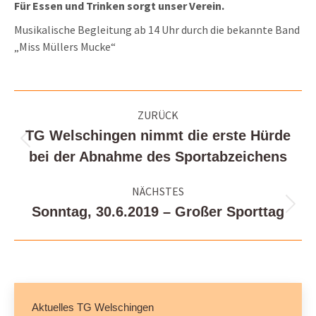
Für Essen und Trinken sorgt unser Verein.
Musikalische Begleitung ab 14 Uhr durch die bekannte Band
„Miss Müllers Mucke“
Kommentarnavigation
ZURÜCK
TG Welschingen nimmt die erste Hürde
Vorheriger
bei der Abnahme des Sportabzeichens
Beitrag:
NÄCHSTES
Sonntag, 30.6.2019 – Großer Sporttag
Nächster
Beitrag:
Aktuelles TG Welschingen