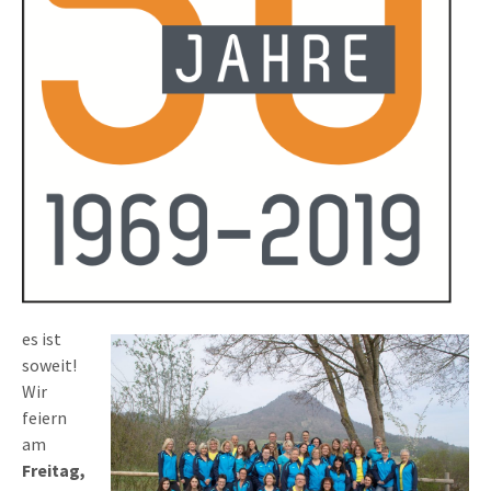
es ist
soweit!
Wir
feiern
am
Freitag,