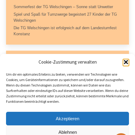
Sommerfest der TG Welschingen – Sonne statt Unwetter
Spiel und Spaß für Turnzwerge begeistert 27 Kinder der TG
Welschingen
Die TG Welschingen ist erfolgreich auf dem Landesturnfest
Konstanz
Kontaktdaten
Cookie-Zustimmung verwalten
Geschäftsstelle – TG Welschingen e.V.
Um dir ein optimales Erlebnis zu bieten, verwenden wir Technologien wie
Dorfstraße 11
Cookies, um Geräteinformationen zu speichern und/oder darauf zuzugreifen.
78234 Engen-Welschingen
Wenn du diesen Technologien zustimmst, können wir Daten wie das
Tel.: 07733 504717 (AB)
Surfverhalten oder eindeutige IDs auf dieser Website verarbeiten. Wenn du deine
Fax: 07733 504722
Zustimmung nicht erteilst oder zurückziehst, können bestimmte Merkmale und
Funktionen beeinträchtigt werden.
tgwelschingen@hegaudata.de
Öffnungszeiten:
Donnerstag 18 – 19 Uhr
Akzeptieren
Ablehnen