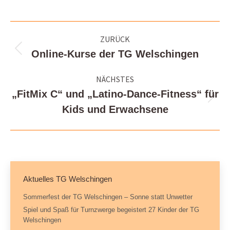
Kommentarnavigation
ZURÜCK
Online-Kurse der TG Welschingen
Vorheriger
Beitrag:
NÄCHSTES
„FitMix C“ und „Latino-Dance-Fitness“ für
Nächster
Kids und Erwachsene
Beitrag:
Aktuelles TG Welschingen
Sommerfest der TG Welschingen – Sonne statt Unwetter
Spiel und Spaß für Turnzwerge begeistert 27 Kinder der TG
Welschingen