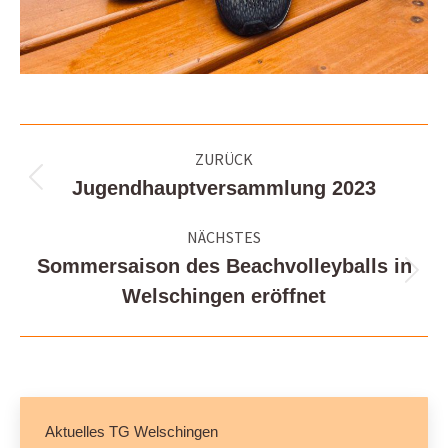
Kommentarnavigation
ZURÜCK
Jugendhauptversammlung 2023
Vorheriger
Beitrag:
NÄCHSTES
Sommersaison des Beachvolleyballs in
Nächster
Welschingen eröffnet
Beitrag:
Aktuelles TG Welschingen