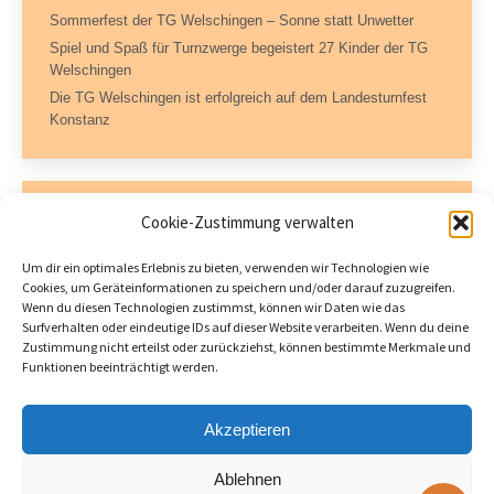
Sommerfest der TG Welschingen – Sonne statt Unwetter
Spiel und Spaß für Turnzwerge begeistert 27 Kinder der TG
Welschingen
Die TG Welschingen ist erfolgreich auf dem Landesturnfest
Konstanz
Kontaktdaten
Cookie-Zustimmung verwalten
Geschäftsstelle – TG Welschingen e.V.
Um dir ein optimales Erlebnis zu bieten, verwenden wir Technologien wie
Dorfstraße 11
Cookies, um Geräteinformationen zu speichern und/oder darauf zuzugreifen.
78234 Engen-Welschingen
Wenn du diesen Technologien zustimmst, können wir Daten wie das
Tel.: 07733 504717 (AB)
Surfverhalten oder eindeutige IDs auf dieser Website verarbeiten. Wenn du deine
Fax: 07733 504722
Zustimmung nicht erteilst oder zurückziehst, können bestimmte Merkmale und
Funktionen beeinträchtigt werden.
tgwelschingen@hegaudata.de
Öffnungszeiten:
Donnerstag 18 – 19 Uhr
Akzeptieren
Ablehnen