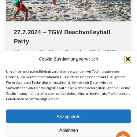
27.7.2024 – TGW Beachvolleyball
Party
Allgemein
Von
Werner Bezikofer
20. Juni 2024
Cookie-Zustimmung verwalten
Wir wollen zusammen den neuen Sand im
Beachvolleyballfeld „einweihen“. Wir laden die
Um dir ein optimales Erlebnis zu bieten, verwenden wir Technologien wie
Vereinsmitglieder zum geselligem Beisammensein
Cookies, um Geräteinformationen zu speichern und/oder darauf zuzugreifen.
Wenn du diesen Technologien zustimmst, können wir Daten wie das
ein am Samstag, 27.7. ab 16 Uhr im Dorfgarten Wir
Surfverhalten oder eindeutige IDs auf dieser Website verarbeiten. Wenn du deine
freuen uns auf ein sportliches Turnier im Sand,
Zustimmung nicht erteilst oder zurückziehst, können bestimmte Merkmale und
Essen / Trinken und viele nette Gespräche. Da wir
Funktionen beeinträchtigt werden.
das unter uns Vereinsmitgliedern machen wollen,
sind die Getränke und das Essen…
Akzeptieren
Ablehnen