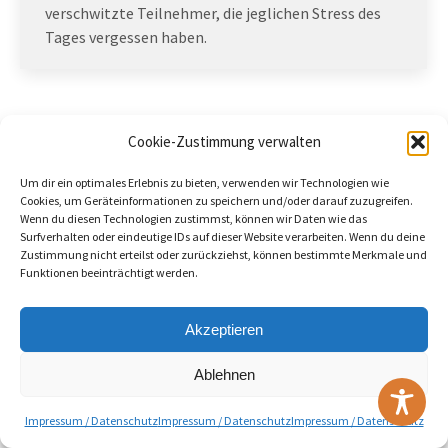
verschwitzte Teilnehmer, die jeglichen Stress des
Tages vergessen haben.
(c) 2026 - TG Welschingen e.V.
Cookie-Zustimmung verwalten
Useful Links
Um dir ein optimales Erlebnis zu bieten, verwenden wir Technologien wie
Cookies, um Geräteinformationen zu speichern und/oder darauf zuzugreifen.
Wenn du diesen Technologien zustimmst, können wir Daten wie das
Surfverhalten oder eindeutige IDs auf dieser Website verarbeiten. Wenn du deine
Zustimmung nicht erteilst oder zurückziehst, können bestimmte Merkmale und
Funktionen beeinträchtigt werden.
Akzeptieren
Ablehnen
Impressum / Datenschutz
Impressum / Datenschutz
Impressum / Datenschutz