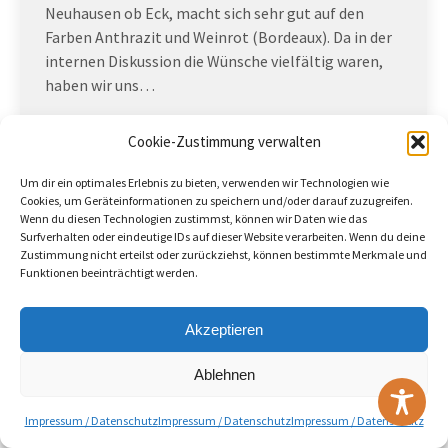
Neuhausen ob Eck, macht sich sehr gut auf den
Farben Anthrazit und Weinrot (Bordeaux). Da in der
internen Diskussion die Wünsche vielfältig waren,
haben wir uns…
Cookie-Zustimmung verwalten
(c) 2026 - TG Welschingen e.V.
Um dir ein optimales Erlebnis zu bieten, verwenden wir Technologien wie
Useful Links
Cookies, um Geräteinformationen zu speichern und/oder darauf zuzugreifen.
Wenn du diesen Technologien zustimmst, können wir Daten wie das
Surfverhalten oder eindeutige IDs auf dieser Website verarbeiten. Wenn du deine
Zustimmung nicht erteilst oder zurückziehst, können bestimmte Merkmale und
Funktionen beeinträchtigt werden.
Akzeptieren
Ablehnen
Impressum / Datenschutz
Impressum / Datenschutz
Impressum / Datenschutz