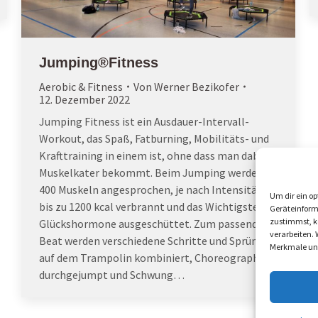
Jumping®Fitness
Aerobic & Fitness
Von
Werner Bezikofer
12. Dezember 2022
Jumping Fitness ist ein Ausdauer-Intervall-
Workout, das Spaß, Fatburning, Mobilitäts- und
Krafttraining in einem ist, ohne dass man dabei
Muskelkater bekommt. Beim Jumping werden
400 Muskeln angesprochen, je nach Intensität
Um dir ein op
bis zu 1200 kcal verbrannt und das Wichtigste:
Geräteinform
zustimmst, kö
Glückshormone ausgeschüttet. Zum passenden
verarbeiten.
Beat werden verschiedene Schritte und Sprünge
Merkmale und
auf dem Trampolin kombiniert, Choreographien
durchgejumpt und Schwung…