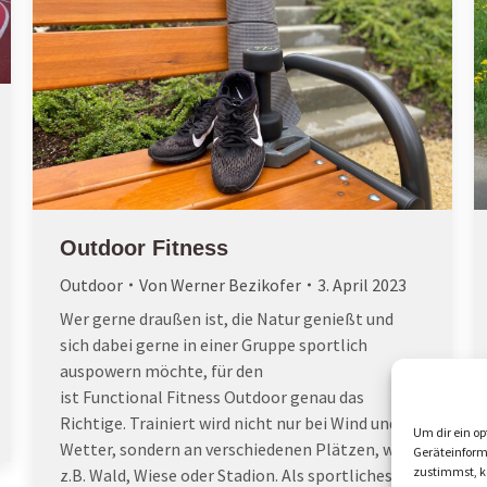
Outdoor Fitness
Outdoor
Von
Werner Bezikofer
3. April 2023
Wer gerne draußen ist, die Natur genießt und
sich dabei gerne in einer Gruppe sportlich
auspowern möchte, für den
ist Functional Fitness Outdoor genau das
Richtige. Trainiert wird nicht nur bei Wind und
Um dir ein op
Wetter, sondern an verschiedenen Plätzen, wie
Geräteinform
zustimmst, kö
z.B. Wald, Wiese oder Stadion. Als sportliches