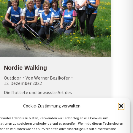
Nordic Walking
Outdoor
Von
Werner Bezikofer
12. Dezember 2022
Die flottete und bewusste Art des
Gehens trainiert Ausdauer und Muskelkraft.
Cookie-Zustimmung verwalten
Stöcke können in begrenzter Anzahl ausgeliehen
werden.
timales Erlebnis zu bieten, verwenden wir Technologien wie Cookies, um
ationen zu speichern und/oder darauf zuzugreifen. Wenn du diesen Technologien
nnen wir Daten wie das Surfverhalten oder eindeutige IDs auf dieser Website